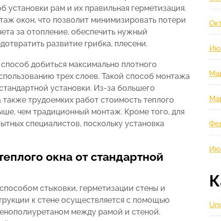
б установки рам и их правильная герметизация.
аж окон, что позволит минимизировать потери
Окт
чета за отопление, обеспечить нужный
дотвратить развитие грибка, плесени.
Ию
 способ добиться максимально плотного
Ма
использованию трех слоев. Такой способ монтажа
 стандартной установки. Из-за большего
Ма
а также трудоемких работ стоимость теплого
ше, чем традиционный монтаж. Кроме того, для
ытных специалистов, поскольку установка
Фе
Ию
теплого окна от стандартной
К
 способом стыковки, герметизации стены и
трукции к стене осуществляется с помощью
Unc
пенополиуретаном между рамой и стеной.