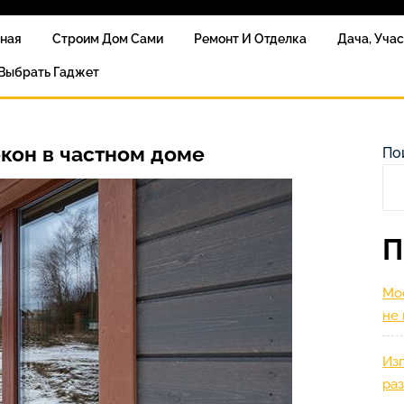
вная
Строим Дом Сами
Ремонт И Отделка
Дача, Уча
 Выбрать Гаджет
кон в частном доме
По
П
Мос
не
Изг
ра