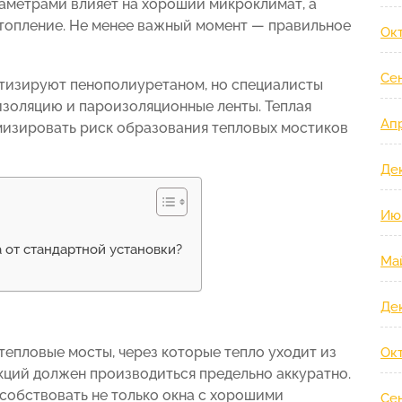
аметрами влияет на хороший микроклимат, а
отопление. Не менее важный момент — правильное
Ок
Се
етизируют пенополиуретаном, но специалисты
золяцию и пароизоляционные ленты. Теплая
Ап
мизировать риск образования тепловых мостиков
Де
Ию
 от стандартной установки?
Ма
Де
 тепловые мосты, через которые тепло уходит из
Ок
кций должен производиться предельно аккуратно.
собствовать не только окна с хорошими
Се