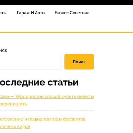
сток
Гараж И Авто
Бизнес Советник
иск
Поиск
оследние статьи
ква — Уфа: простой способ купить билет и
 переплатить
отовление и пошив тентов и брезентов
зличных видов