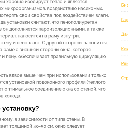
ый хорошо изолирует тепло и является
Би
ых микроорганизмов, воздействию насекомых,
потерять свои свойства под воздействием влаги.
Гар
да установки считают, что пенополиуретан
е он дополняется пароизоляционными, а также
Дач
ериал, наносится на раму изнутри,
тену и пенопласт. С другой стороны наносится,
Ка
а раме с внешней стороны окна, которая
у и пену, обеспечивает правильную циркуляцию
Ре
сть вдвое выше, чем при использовании только
Ст
тся установкой подоконного профиля (теплого
т оптимальное соединение окна со стеной, что
в холода.
 установку?
ному, в зависимости от типа стены. В
ает толщиной 40-50 см, окно следует