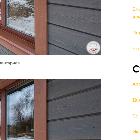
Вну
до
Пе
Что
ментариев
С
Ап
Де
Се
Ию