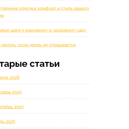
тренняя отделка: комфорт и стиль вашего
ма
рвые шаги к красивому и здоровому саду
 делать, если дверь не открывается
тарые статьи
рель 2026
кабрь 2025
нтябрь 2025
ль 2025