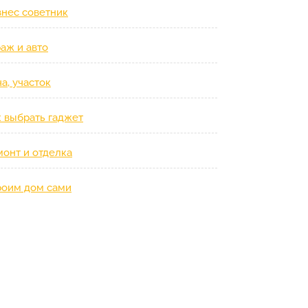
знес советник
аж и авто
а, участок
к выбрать гаджет
монт и отделка
роим дом сами