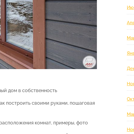
Ию
Ап
Ма
Ян
Де
Но
ный дом в собственность
Ок
 как построить своими руками, пошаговая
Ма
 расположения комнат, примеры, фото
Но