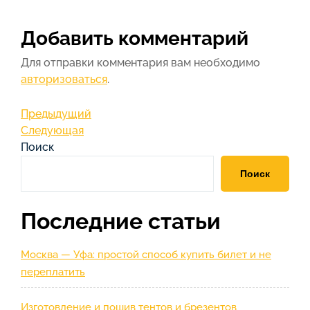
Добавить комментарий
Для отправки комментария вам необходимо
авторизоваться
.
Навигация
Предыдущая
Предыдущий
запись
Следующая
Следующая
по
запись
Поиск
записям
Поиск
Последние статьи
Москва — Уфа: простой способ купить билет и не
переплатить
Изготовление и пошив тентов и брезентов