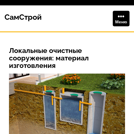
Перейти
к
СамСтрой
содержимому
Меню
Локальные очистные
сооружения: материал
изготовления