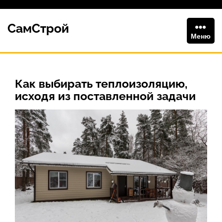
Перейти
к
СамСтрой
содержимому
Меню
Как выбирать теплоизоляцию,
исходя из поставленной задачи