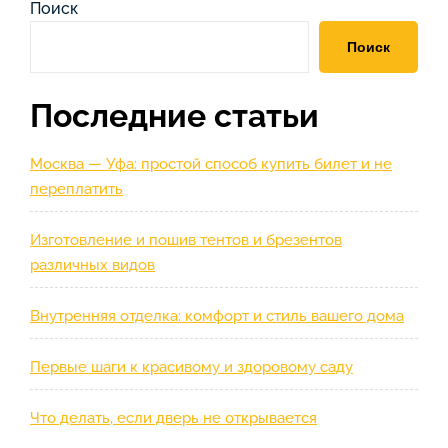
по
запись
Поиск
записям
Поиск
Последние статьи
Москва — Уфа: простой способ купить билет и не
переплатить
Изготовление и пошив тентов и брезентов
различных видов
Внутренняя отделка: комфорт и стиль вашего дома
Первые шаги к красивому и здоровому саду
Что делать, если дверь не открывается