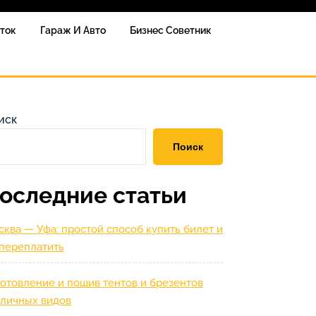
сток
Гараж И Авто
Бизнес Советник
иск
Поиск
оследние статьи
ква — Уфа: простой способ купить билет и
 переплатить
отовление и пошив тентов и брезентов
зличных видов