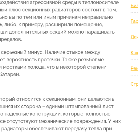
воздействия агрессивной среды в теплоносителе
Би
ный плюс секционных радиаторов состоит в том,
ьно вы по тем или иным причинам неправильно
Гар
ь, либо, к примеру, расширили помещение,
мощи дополнительных секций можно наращивать
Дач
пределов.
н серьезный минус. Наличие стыков между
Ка
ет вероятность протечки. Также резьбовые
 мостками холода, что в некоторой степени
Ре
батарей.
Ст
торый относится к секционным: они делаются в
ешняя их сторона – единый штампованный лист
о надежные конструкции, которые полностью
се отсутствуют механические повреждения. У них
е радиаторы обеспечивают передачу тепла при