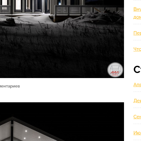
Вну
до
Пе
Что
С
Ап
ментариев
Де
Се
Ию