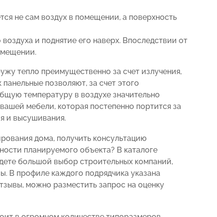
ется не сам воздух в помещении, а поверхность
о воздуха и поднятие его наверх. Впоследствии от
омещении.
ужу тепло преимущественно за счет излучения,
к панельные позволяют, за счет этого
бщую температуру в воздухе значительно
 вашей мебели, которая постепенно портится за
я и высушивания.
ирования дома, получить консультацию
жности планируемого объекта? В каталоге
йдете большой выбор строительных компаний,
ы. В профиле каждого подрядчика указана
тзывы, можно разместить запрос на оценку
оит в огромном количестве типоразмеров,