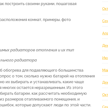
 как построить своими руками, пошаговая
Ок
 расположения комнат, примеры, фото
Се
Ап
Де
димых радиаторов отопления и их тип
Ию
ельного радиатора
об обогрева для подавляющего большинства
Ма
вопрос о том, сколько нужно батарей на отопления
но их выбирать и устанавливать, какие чаще
Де
я многих остается неразрешенным. Из этого
ыбирать батареи, как рассчитать необходимую
Ок
из размеров отапливаемого помещения, и
ошибок, которые допускают люди по этой части.
Се