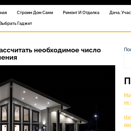
вная
Строим Дом Сами
Ремонт И Отделка
Дача, Уча
 Выбрать Гаджет
рассчитать необходимое число
По
ления
П
Мос
не
Изг
ра