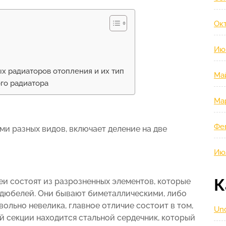
Окт
Ию
х радиаторов отопления и их тип
Ма
го радиатора
Ма
Фе
и разных видов, включает деление на две
Ию
К
реи состоят из разрозненных элементов, которые
дюбелей. Они бывают биметаллическими, либо
льно невелика, главное отличие состоит в том,
Unc
й секции находится стальной сердечник, который