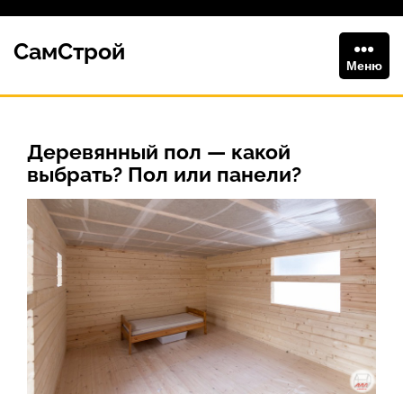
Перейти
к
СамСтрой
содержимому
Меню
Деревянный пол — какой
выбрать? Пол или панели?