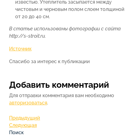
известью. Утеплитель засыпается между
чистовым и черновым полом слоем толщиной
от 20 до 40 см.
В статье использованы фотографии с сайта
http://s-stroit.ru
.
Источник
Спасибо за интерес к публикации
Добавить комментарий
Для отправки комментария вам необходимо
авторизоваться
.
Навигация
Предыдущая
Предыдущий
запись
Следующая
Следующая
по
запись
Поиск