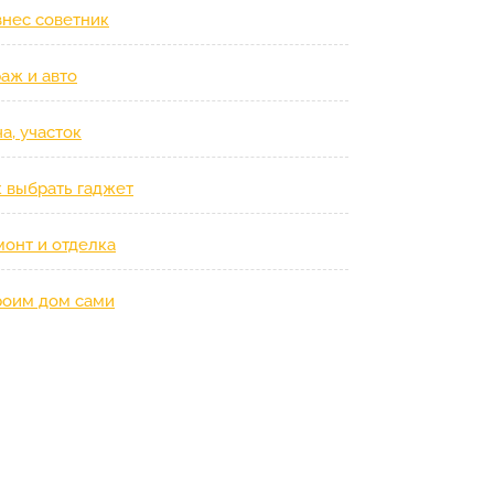
знес советник
аж и авто
а, участок
к выбрать гаджет
монт и отделка
роим дом сами