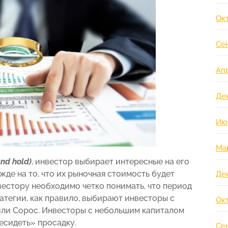
Ок
Се
Ап
Де
Ию
Ма
nd hold)
, инвестор выбирает интересные на его
ежде на то, что их рыночная стоимость будет
Де
вестору необходимо четко понимать, что период
атегии, как правило, выбирают инвесторы с
Ок
или Сорос. Инвесторы с небольшим капиталом
есидеть» просадку.
Се