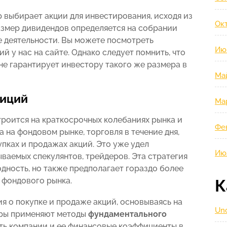
 выбирает акции для инвестирования, исходя из
Окт
змер дивидендов определяется на собрании
е деятельности. Вы можете посмотреть
Ию
й у нас на сайте. Однако следует помнить, что
не гарантирует инвестору такого же размера в
Ма
тиций
Ма
роится на краткосрочных колебаниях рынка и
Фе
 на фондовом рынке, торговля в течение дня,
купках и продажах акций. Это уже удел
Ию
ваемых спекулянтов, трейдеров. Эта стратегия
дность, но также предполагает гораздо более
 фондового рынка.
К
 о покупке и продаже акций, основываясь на
Unc
оры применяют методы
фундаментального
ть компании и ее финансовые коэффициенты в