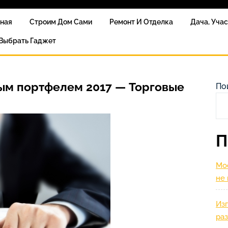
вная
Строим Дом Сами
Ремонт И Отделка
Дача, Уча
 Выбрать Гаджет
ым портфелем 2017 — Торговые
По
П
Мос
не
Изг
ра