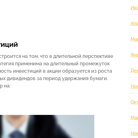
Ию
Ап
Ма
тиций
Ян
строится на том, что в длительной перспективе
ратегия применима на длительный промежуток
Де
дность инвестиций в акции образуется из роста
ых дивидендов за период удержания бумаги.
р на:
Но
Ок
Ма
Но