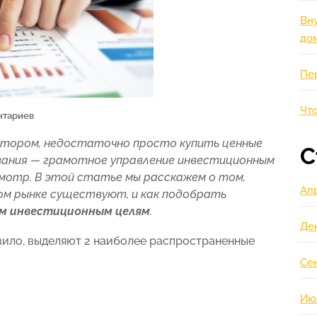
Вну
до
Пе
Что
нтариев
стором, недостаточно просто купить ценные
С
вания — грамотное управление инвестиционным
мотр. В этой статье мы расскажем о том,
Ап
ом рынке существуют, и как подобрать
м инвестиционным целям
.
Де
авило, выделяют 2 наиболее распространенные
Се
Ию