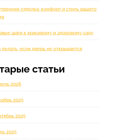
тренняя отделка: комфорт и стиль вашего
ма
рвые шаги к красивому и здоровому саду
 делать, если дверь не открывается
тарые статьи
рель 2026
кабрь 2025
нтябрь 2025
ль 2025