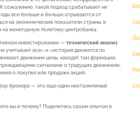
Би
 К сожалению, такой подход срабатывает не
годы все больше и больше отрываются от
Гар
ся на экономические показатели страны, в
и на монетарную политику центробанка.
Дач
ктивном инвестировании —
технический анализ
ена учитывает все» и «история движется по
Ка
еживают движение цены, находят там формации,
преждающими сигналами о грядущих движениях,
Ре
ения о покупке или продаже акций.
Ст
ыбор брокера — это еще один неотъемлемый
ете вы и почему? Поделитесь своим опытом в