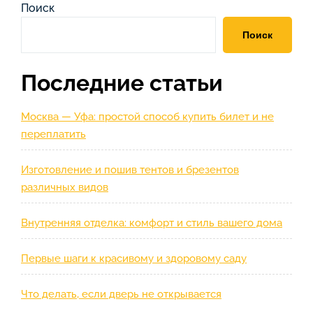
по
запись
Поиск
записям
Поиск
Последние статьи
Москва — Уфа: простой способ купить билет и не
переплатить
Изготовление и пошив тентов и брезентов
различных видов
Внутренняя отделка: комфорт и стиль вашего дома
Первые шаги к красивому и здоровому саду
Что делать, если дверь не открывается