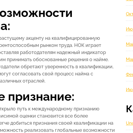
возможности
Окт
а:
Ию
растущему акценту на квалифицированную
Ма
урентоспособным рынком труда. НОК играет
оставляя работодателям надежный индикатор
 им принимать обоснованные решения о найме.
Ма
тодатели обретают уверенность в квалификации,
огут согласовать свой процесс найма с
Фе
азличных отраслей.
Ию
 признание:
К
открыло путь к международному признанию
висимой оценки становится все более
егче добиться признания своей квалификации на
Unc
озможность реализовать глобальные возможности