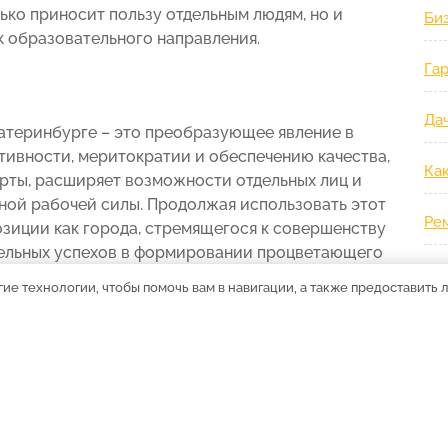
лько приносит пользу отдельным людям, но и
Би
к образовательного направления.
Гар
Дач
атеринбурге – это преобразующее явление в
тивности, меритократии и обеспечению качества,
Ка
рты, расширяет возможности отдельных лиц и
ой рабочей силы. Продолжая использовать этот
Ре
озиции как города, стремящегося к совершенству
тельных успехов в формировании процветающего
Ст
гие технологии, чтобы помочь вам в навигации, а также предоставить
Следующая
Следующая
запись