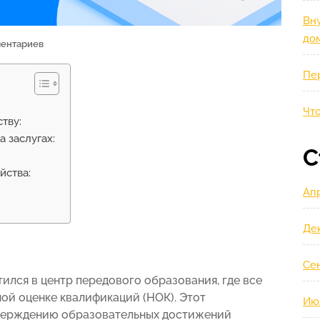
Вну
до
ентариев
Пе
Что
тву:
 заслугах:
С
йства:
Ап
Де
Се
ился в центр передового образования, где все
ой оценке квалификаций (НОК). Этот
Ию
тверждению образовательных достижений