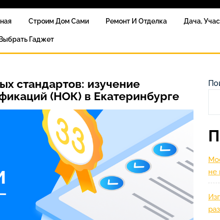
вная
Строим Дом Сами
Ремонт И Отделка
Дача, Уча
 Выбрать Гаджет
х стандартов: изучение
По
фикаций (НОК) в Екатеринбурге
П
Мос
не
Изг
ра