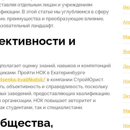
ставляя отдельным лицам и учреждениям
Ию
икации. В этой статье мы углубляемся в сферу
ние, преимущества и преобразующее влияние,
Ап
азовательный ландшафт.
ъективности и
Ма
Ян
полагает оценку знаний, навыков и компетенций
Де
иками. Пройти НОК в Екатеринбурге
tsenka-kvalifikatsii/
в компании СтройЮрист.
Но
ь, объективность и справедливость, поскольку
ных заведений, предоставляющих квалификацию.
Ок
 организации, НОК повышает авторитет и
ак студентами, так и специалистами.
Ма
бщества,
Но