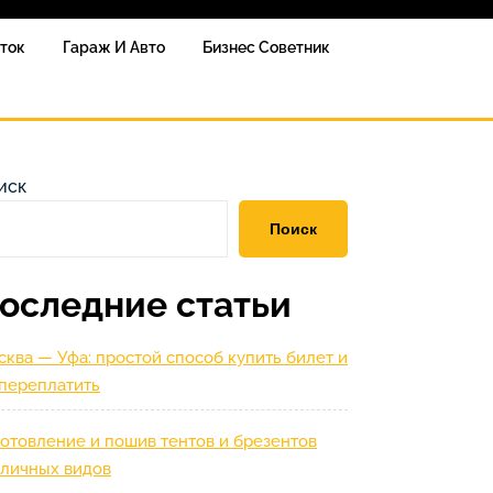
сток
Гараж И Авто
Бизнес Советник
иск
Поиск
оследние статьи
ква — Уфа: простой способ купить билет и
 переплатить
отовление и пошив тентов и брезентов
зличных видов