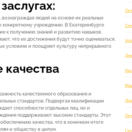
заслугах:
Ок
 вознаграждая людей на основе их реальных
 к конкретному учреждению. В Екатеринбурге
Се
ие к получению знаний и развитию навыков.
ют, что их достижения будут точно оцениваться,
Ап
ных условиях и поощряет культуру непрерывного
Де
 качества
Ию
Ма
важность качественного образования и
ельных стандартов. Подвергая квалификации
Де
ждает способности отдельных лиц, но и
еждения поддерживают высокие стандарты. Этот
Ок
обеспечению качества, что в конечном итоге
лям и обществу в целом.
Се