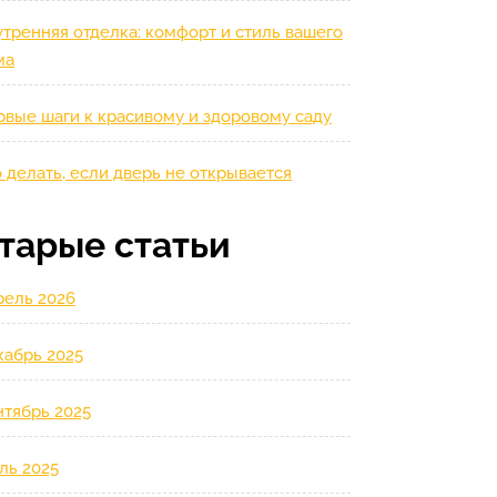
тренняя отделка: комфорт и стиль вашего
ма
рвые шаги к красивому и здоровому саду
 делать, если дверь не открывается
тарые статьи
рель 2026
кабрь 2025
нтябрь 2025
ль 2025