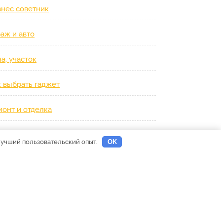
знес советник
аж и авто
а, участок
к выбрать гаджет
монт и отделка
роим дом сами
 лучший пользовательский опыт.
OK