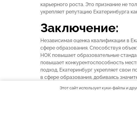
карьерного роста. Это признание не то
укрепляет репутацию Екатеринбурга ка
Заключение:
Независимая оценка квалификации в Ек
сфере образования. Способствуя объек
НОК повышает образовательные станда
повышает конкурентоспособность местн
подход, Екатеринбург укрепляет свои п
в сфере образования, добиваясь значи
и основанного на знаниях будущего.
Этот сайт использует куки-файлы и дру
Навигация
Предыдущая
Предыдущий
запись
по
записям