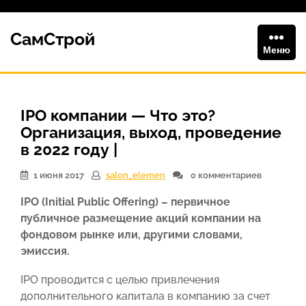
Перейти
к
СамСтрой
содержимому
Меню
IPO компании — Что это?
Организация, выход, проведение
в 2022 году |
1 июня 2017
salon_elemen
0 комментариев
IPO (Initial Public Offering) – первичное
публичное размещение акций компании на
фондовом рынке или, другими словами,
эмиссия.
IPO проводится с целью привлечения
дополнительного капитала в компанию за счет