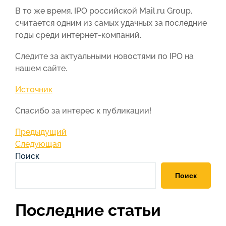
В то же время, IPO российской Mail.ru Group,
считается одним из самых удачных за последние
годы среди интернет-компаний.
Следите за актуальными новостями по IPO на
нашем сайте.
Источник
Спасибо за интерес к публикации!
Навигация
Предыдущая
Предыдущий
запись
Следующая
Следующая
по
запись
Поиск
записям
Поиск
Последние статьи