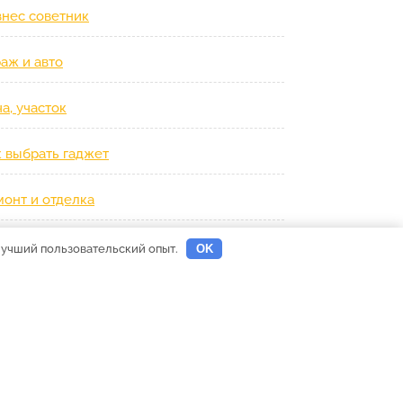
знес советник
аж и авто
а, участок
к выбрать гаджет
монт и отделка
роим дом сами
 лучший пользовательский опыт.
OK