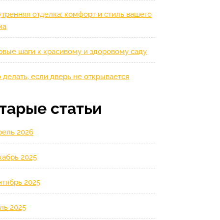
тренняя отделка: комфорт и стиль вашего
ма
рвые шаги к красивому и здоровому саду
 делать, если дверь не открывается
тарые статьи
рель 2026
кабрь 2025
нтябрь 2025
ль 2025