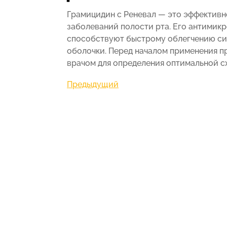
Грамицидин с Реневал — это эффективн
заболеваний полости рта. Его антимик
способствуют быстрому облегчению си
оболочки. Перед началом применения п
врачом для определения оптимальной с
Навигация
Предыдущая
Предыдущий
запись
по
записям