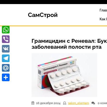
Перейти
к
Гла
СамСтрой
содержимому
Как
WhatsApp
Грамицидин с Реневал: Бу
заболеваний полости рта
Viber
VK
Telegram
Mail.Ru
Отправить
16 декабря 2024
salon_elemen
0 ком