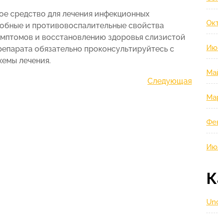
ое средство для лечения инфекционных
Окт
робные и противовоспалительные свойства
мптомов и восстановлению здоровья слизистой
Ию
репарата обязательно проконсультируйтесь с
хемы лечения.
Ма
Следующая
Следующая
запись
Ма
Фе
Ию
К
Unc