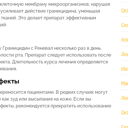
 клеточную мембрану микроорганизмов, нарушая
Ок
л усиливает действие грамицидина, уменьшая
 тканей. Это делает препарат эффективным
ий.
Се
Ап
 Грамицидин с Реневал несколько раз в день,
Де
олости рта. Препарат следует использовать после
екта. Длительность курса лечения определяется
евания.
Ию
фекты
Ма
ереносится пациентами. В редких случаях могут
Де
 как зуд или высыпания на коже. Если вы
фекты, рекомендуется прекратить использование
Ок
Се