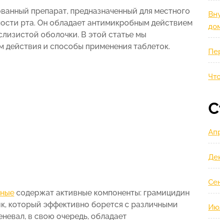
ванный препарат, предназначенный для местного
Вну
ости рта. Он обладает антимикробным действием
до
лизистой оболочки. В этой статье мы
м действия и способы применения таблеток.
Пе
Что
С
Ап
Де
Се
ьные
содержат активные компоненты: грамицидин
ик, который эффективно борется с различными
Ию
невал, в свою очередь, обладает