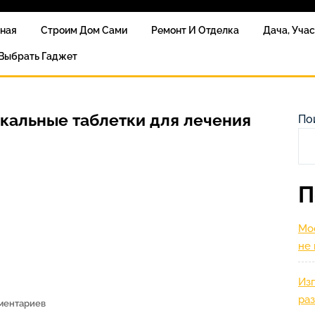
вная
Строим Дом Сами
Ремонт И Отделка
Дача, Уча
 Выбрать Гаджет
ккальные таблетки для лечения
По
П
Мос
не
Изг
ра
ментариев