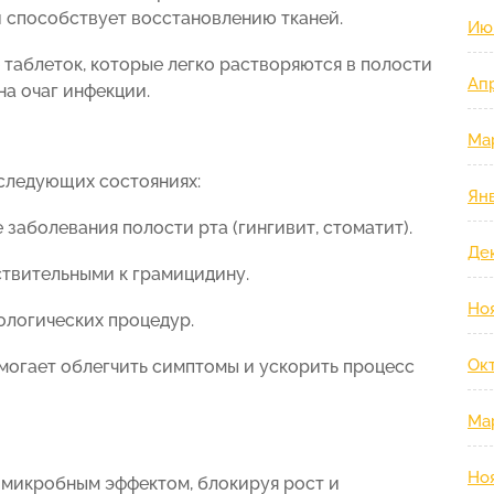
 способствует восстановлению тканей.
Ию
таблеток, которые легко растворяются в полости
Ап
на очаг инфекции.
Ма
 следующих состояниях:
Ян
заболевания полости рта (гингивит, стоматит).
Де
ствительными к грамицидину.
Но
ологических процедур.
Ок
омогает облегчить симптомы и ускорить процесс
Ма
Но
микробным эффектом, блокируя рост и