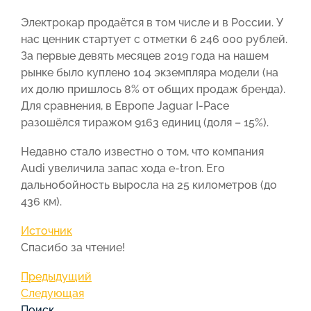
Электрокар продаётся в том числе и в России. У
нас ценник стартует с отметки 6 246 000 рублей.
За первые девять месяцев 2019 года на нашем
рынке было куплено 104 экземпляра модели (на
их долю пришлось 8% от общих продаж бренда).
Для сравнения, в Европе Jaguar I-Pace
разошёлся тиражом 9163 единиц (доля – 15%).
Недавно стало известно о том, что компания
Audi увеличила запас хода e-tron. Его
дальнобойность выросла на 25 километров (до
436 км).
Источник
Спасибо за чтение!
Навигация
Предыдущая
Предыдущий
запись
Следующая
Следующая
по
запись
Поиск