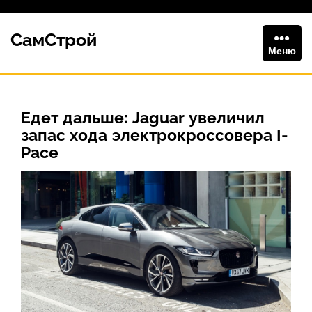
Перейти
к
СамСтрой
содержимому
Меню
Едет дальше: Jaguar увеличил
запас хода электрокроссовера I-
Pace