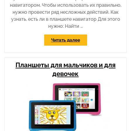
навигатором. Чтобы использовать их правильно,
нужно провести ряд несложных действий. Как
узнать, есть ли в планшете навигатор Для этого
нужно: Найти …
«Как
Читать далее
использовать
планшет
в
Планшеты для мальчиков и для
качестве
навигатора»
девочек