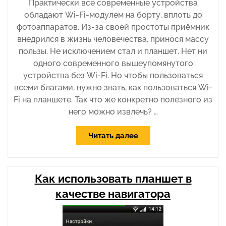
Практически все современные устройства
обладают Wi-Fi-модулем на борту, вплоть до
фотоаппаратов. Из-за своей простоты приёмник
внедрился в жизнь человечества, принося массу
пользы. Не исключением стал и планшет. Нет ни
одного современного вышеупомянутого
устройства без Wi-Fi. Но чтобы пользоваться
всеми благами, нужно знать, как пользоваться Wi-
Fi на планшете. Так что же конкретно полезного из
него можно извлечь? …
«Как
Читать далее
пользоваться
Wi-
Fi
Как использовать планшет в
на
планшете»
качестве навигатора