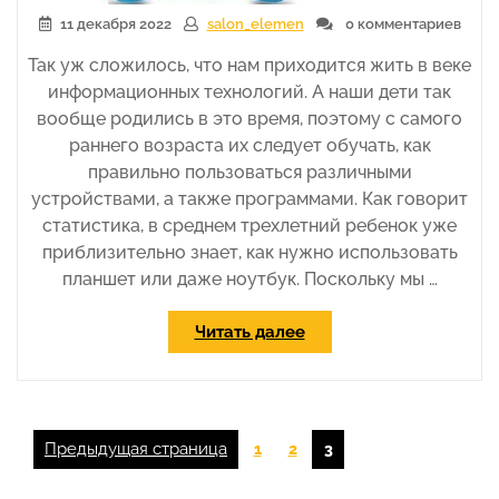
11 декабря 2022
salon_elemen
0 комментариев
Так уж сложилось, что нам приходится жить в веке
информационных технологий. А наши дети так
вообще родились в это время, поэтому с самого
раннего возраста их следует обучать, как
правильно пользоваться различными
устройствами, а также программами. Как говорит
статистика, в среднем трехлетний ребенок уже
приблизительно знает, как нужно использовать
планшет или даже ноутбук. Поскольку мы …
«Планшеты
Читать далее
для
мальчиков
и
для
Пагинация
Страница
Страница
Предыдущая страница
Страница
1
2
3
девочек»
записей